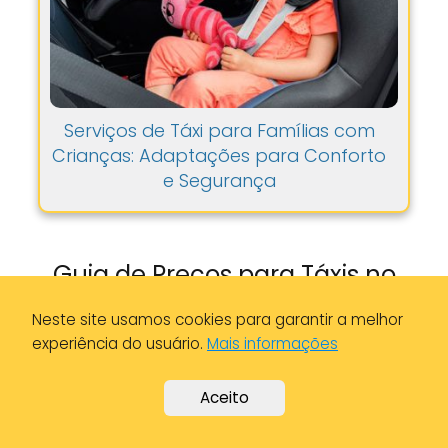
Serviços de Táxi para Famílias com
Crianças: Adaptações para Conforto
e Segurança
Guia de Preços para Táxis no
Concelho de Vagos: Tarifas e
Neste site usamos cookies para garantir a melhor
Estimativas por Quilómetro.
experiência do usuário.
Mais informações
Aceito
Conceito
Custo