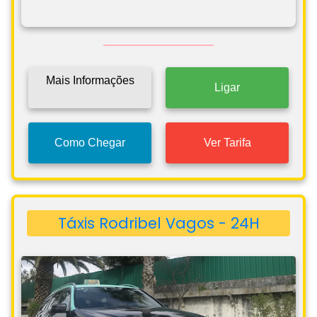
Mais Informações
Ligar
Como Chegar
Ver Tarifa
Táxis Rodribel Vagos - 24H