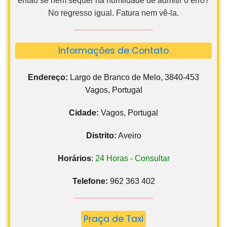
então se nem sequer há humildade de admitir o erro?
No regresso igual. Fatura nem vê-la.
Informações de Contato
Endereço:
Largo de Branco de Melo, 3840-453
Vagos, Portugal
Cidade:
Vagos, Portugal
Distrito:
Aveiro
Horários
:
24 Horas - Consultar
Telefone:
962 363 402
Praça de Taxi