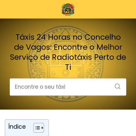
Táxis 24 Horas no Concelho
de Vagos: Encontre o Melhor
Serviço de Radiotáxis Perto de
Ti
Índice