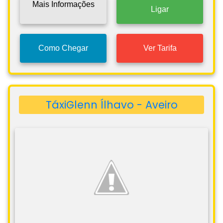
Mais Informações
Ligar
Como Chegar
Ver Tarifa
TáxiGlenn Ílhavo - Aveiro