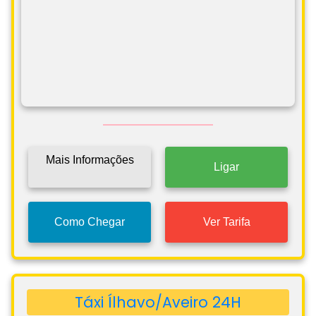
Mais Informações
Ligar
Como Chegar
Ver Tarifa
Táxi Ílhavo/Aveiro 24H