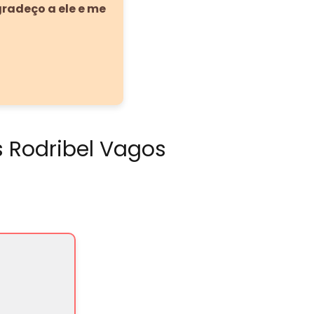
gradeço a ele e me
s Rodribel Vagos