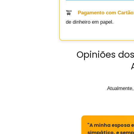
Pagamento com Cartão
de dinheiro em papel.
Opiniões dos
Atualmente,
"A minha esposa e 
simpático, e semp