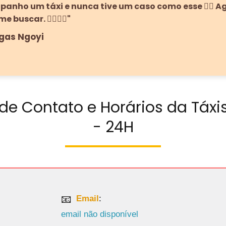
panho um táxi e nunca tive um caso como esse 🙅‍♀️ A
buscar. 🙅‍♀️🙅‍♀️"
egas Ngoyi
de Contato e Horários da Táxi
- 24H
Email
:
email não disponível