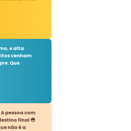
mo, e alta
muitos venham
pre. Que
. A pessoa com
estino final 😳
que não é a