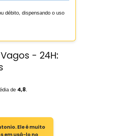
ou débito, dispensando o uso
 Vagos - 24H:
s
4,8
dia de
.
tonio. Ele é muito
s em usá-lo no