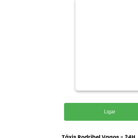
Ligar
Táxis Rodribel Vagos - 24H
,