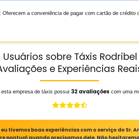
: Oferecem a conveniência de pagar com cartão de crédito 
 Usuários sobre Táxis Rodribel
Avaliações e Experiências Reai
32 avaliações
 esta empresa de táxis possui
com uma mé
eu tivemos boas experiências com o serviço do Sr. An
re pontual quando precisamos dele. Não hesitaremo