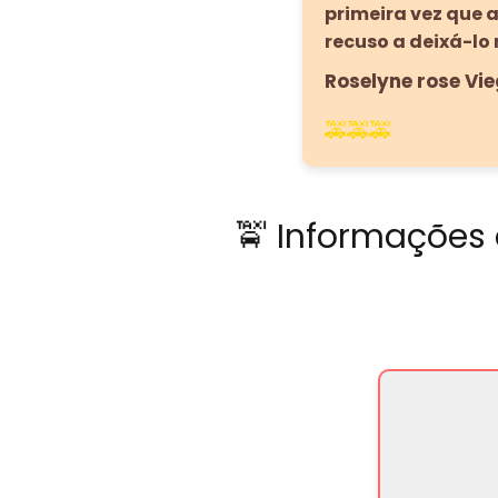
primeira vez que a
recuso a deixá-lo me 
Roselyne rose Vi
🚕🚕🚕
🚖 Informações 