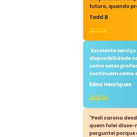
futuro, quando pr
Todd B
🚕🚕🚕
Excelente serviço
"
disponibilidade n
como estes profis
continuem como sã
Edna Henriques
🚕🚕🚕
"Pedi carona des
quem falei disse-m
perguntei porque é