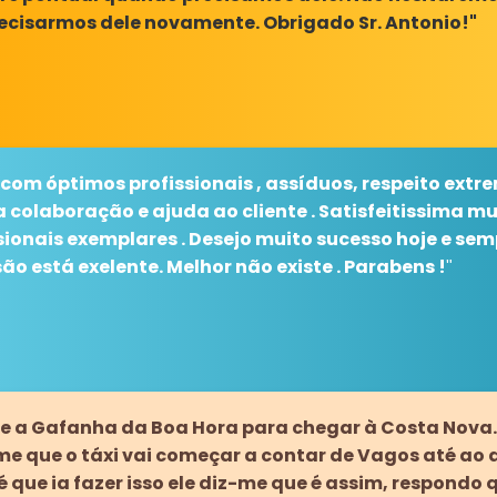
ecisarmos dele novamente. Obrigado Sr. Antonio!"
 com óptimos profissionais , assíduos, respeito extre
a colaboração e ajuda ao cliente . Satisfeitissima 
sionais exemplares . Desejo muito sucesso hoje e sem
o está exelente. Melhor não existe . Parabens !
"
de a Gafanha da Boa Hora para chegar à Costa Nova
e que o táxi vai começar a contar de Vagos até ao d
 que ia fazer isso ele diz-me que é assim, respondo 