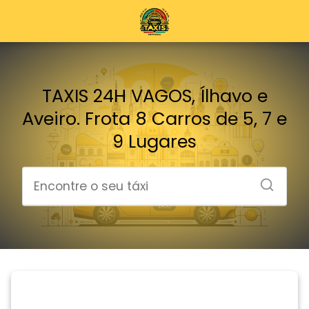
TAXIS 24H VAGOS, Ílhavo e
Aveiro. Frota 8 Carros de 5, 7 e
9 Lugares