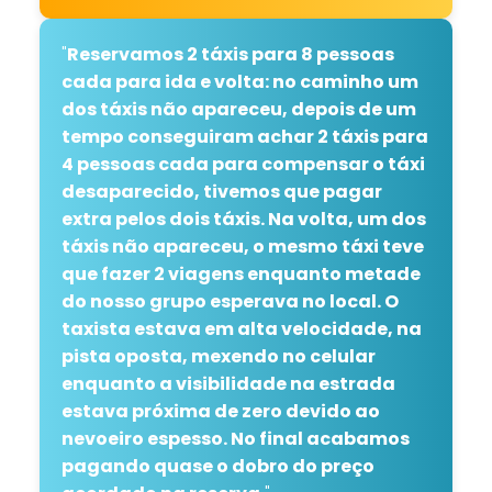
"
Reservamos 2 táxis para 8 pessoas
cada para ida e volta: no caminho um
dos táxis não apareceu, depois de um
tempo conseguiram achar 2 táxis para
4 pessoas cada para compensar o táxi
desaparecido, tivemos que pagar
extra pelos dois táxis. Na volta, um dos
táxis não apareceu, o mesmo táxi teve
que fazer 2 viagens enquanto metade
do nosso grupo esperava no local. O
taxista estava em alta velocidade, na
pista oposta, mexendo no celular
enquanto a visibilidade na estrada
estava próxima de zero devido ao
nevoeiro espesso. No final acabamos
pagando quase o dobro do preço