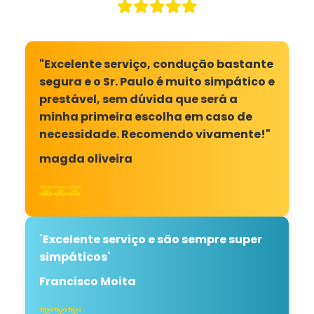
"Excelente serviço, condução bastante
segura e o Sr. Paulo é muito simpático e
prestável, sem dúvida que será a
minha primeira escolha em caso de
necessidade. Recomendo vivamente!"
magda oliveira
🚕🚕🚕
"
Excelente serviço e são sempre super
simpáticos
"
Francisco Moita