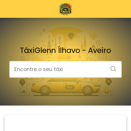
TáxiGlenn Ílhavo - Aveiro