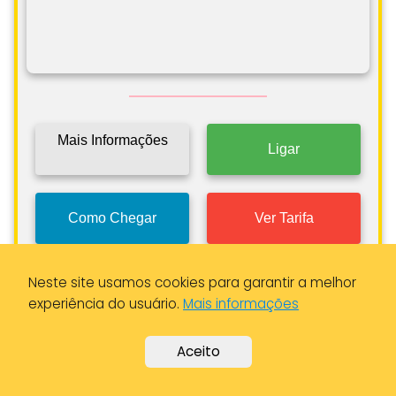
Mais Informações
Ligar
Como Chegar
Ver Tarifa
Neste site usamos cookies para garantir a melhor
experiência do usuário.
Mais informações
Autocoope - Cooperativa de
Táxis de Lisboa, CRL
Aceito