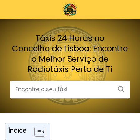
Táxis 24 Horas no
Concelho de Lisboa: Encontre
o Melhor Serviço de
Radiotáxis Perto de Ti
Índice