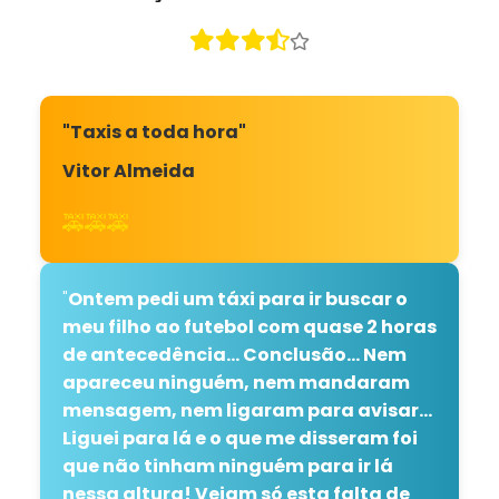
"Taxis a toda hora"
Vitor Almeida
🚕🚕🚕
"
Ontem pedi um táxi para ir buscar o
meu filho ao futebol com quase 2 horas
de antecedência... Conclusão... Nem
apareceu ninguém, nem mandaram
mensagem, nem ligaram para avisar...
Liguei para lá e o que me disseram foi
que não tinham ninguém para ir lá
nessa altura! Vejam só esta falta de