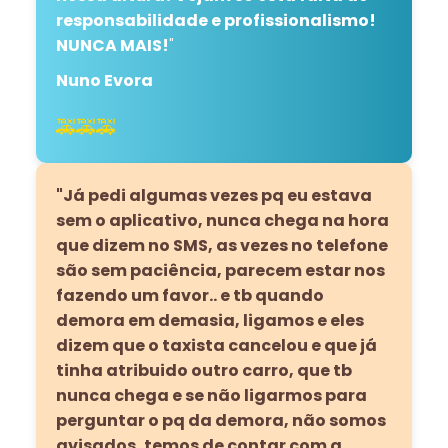
responsabilidade e profissionalismo!
NUNCA MAIS!
"
Nuno Evora
🚕🚕🚕
"Já pedi algumas vezes pq eu estava
sem o aplicativo, nunca chega na hora
que dizem no SMS, as vezes no telefone
são sem paciência, parecem estar nos
fazendo um favor.. e tb quando
demora em demasia, ligamos e eles
dizem que o taxista cancelou e que já
tinha atribuido outro carro, que tb
nunca chega e se não ligarmos para
perguntar o pq da demora, não somos
avisados, temos de contar com a