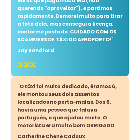
euros que pagamos a ela (não
querendo "aproveitar"), e partimos
rapidamente. Demorei muito para tirar
a foto dela, mas consegui a licença,
conforme postado. CUIDADO COM OS
SCAMMERS DE TÁXI DO AEROPORTO!
"
Jay Sandford
🚕🚕🚕
"O táxi foi muito dedicado, éramos 6,
ele montou seus dois assentos
localizados no porta-malas. Dos 6,
havia uma pessoa que falava
português, o que ajudou muito. O
motorista era muito bom OBRIGADO"
Catherine Chene Cadoux