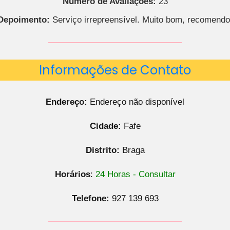
Número de Avaliações:
23
Depoimento:
Serviço irrepreensível. Muito bom, recomendo
Informações de Contato
Endereço:
Endereço não disponível
Cidade:
Fafe
Distrito:
Braga
Horários
:
24 Horas - Consultar
Telefone:
927 139 693