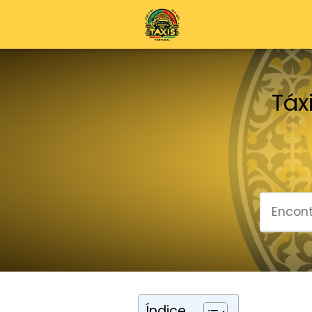
Táx
Índice