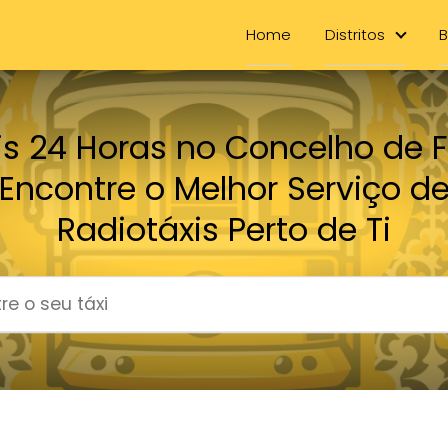
Home
Distritos
B
is 24 Horas no Concelho de F
Encontre o Melhor Serviço d
Radiotáxis Perto de Ti