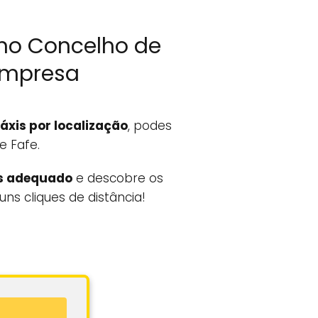
no Concelho de
Empresa
táxis por localização
, podes
e Fafe.
s adequado
e descobre os
ns cliques de distância!