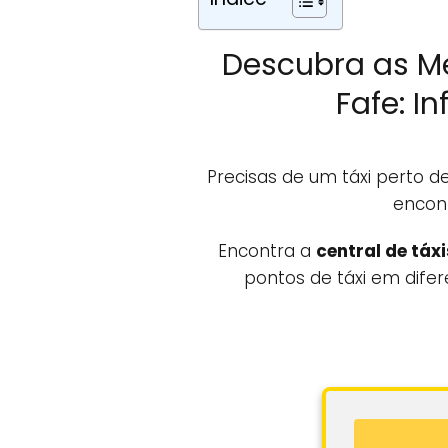
Descubra as M
Fafe: I
Precisas de um táxi perto 
encont
Encontra a
central de táx
pontos de táxi em difer