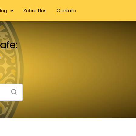
log
Sobre Nós
Contato
afe:
e