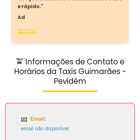
e rápido."
Ad
🚕🚕🚕
🚖 Informações de Contato e
Horários da Taxis Guimarães -
Pevidém
Email
:
email não disponível