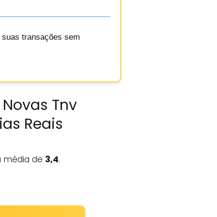
do suas transações sem
s Novas Tnv
ias Reais
 média de
3,4
.