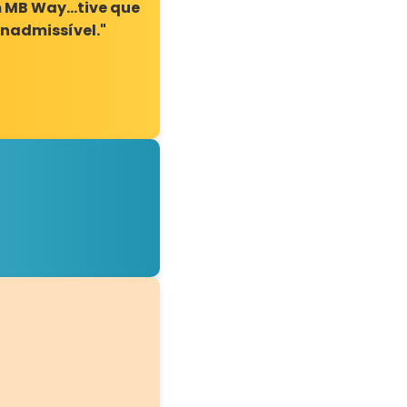
 MB Way...tive que
inadmissível."