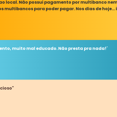
ao local. Não possui pagamento por multibanco nem
s multibancos para poder pagar. Nos dias de hoje... 
nto, muito mal educado. Não presta pra nada!
"
cioso"