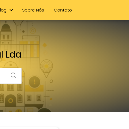
log
Sobre Nós
Contato
l Lda