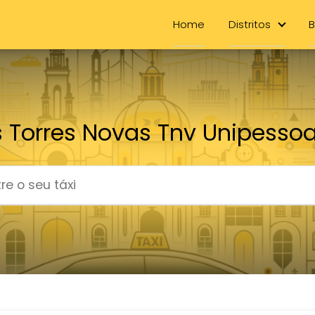
Home
Distritos
B
s Torres Novas Tnv Unipessoa