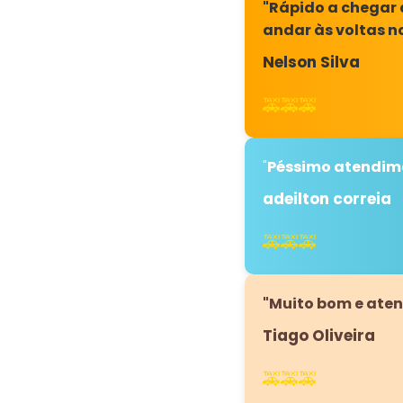
"Rápido a chegar 
andar às voltas no
Nelson Silva
🚕🚕🚕
"
Péssimo atendime
adeilton correia
🚕🚕🚕
"Muito bom e aten
Tiago Oliveira
🚕🚕🚕