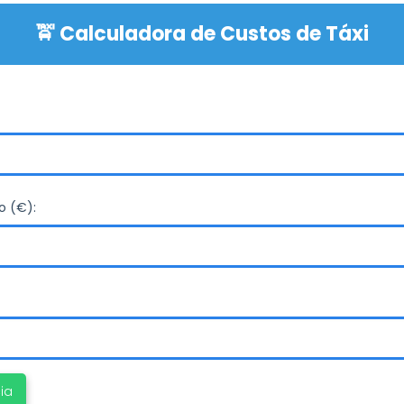
🚖 Calculadora de Custos de Táxi
o (€):
ia