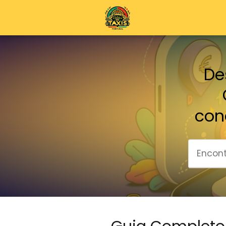
De
con