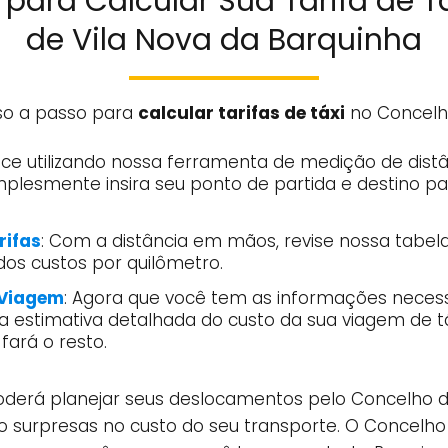
para Calcular Sua Tarifa de T
de Vila Nova da Barquinha
so a passo para
calcular tarifas de táxi
no Concelho
ce utilizando nossa ferramenta de medição de distânc
mplesmente insira seu ponto de partida e destino p
rifas
: Com a distância em mãos, revise nossa tabela
dos custos por quilômetro.
 Viagem
: Agora que você tem as informações necess
 estimativa detalhada do custo da sua viagem de táxi.
fará o resto.
oderá planejar seus deslocamentos pelo Concelho d
do surpresas no custo do seu transporte. O Concelho