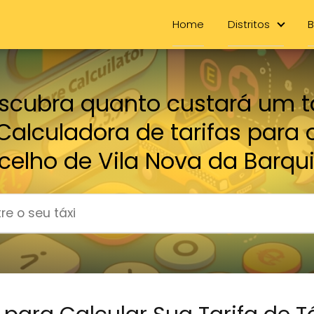
Home
Distritos
B
scubra quanto custará um tá
Calculadora de tarifas para 
celho de Vila Nova da Barqu