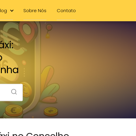
log
Sobre Nós
Contato
xi:
o
inha