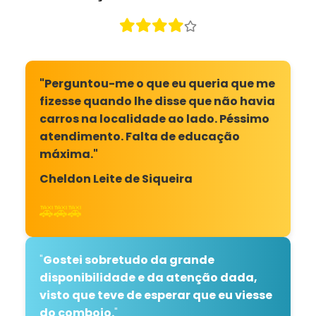
"Perguntou-me o que eu queria que me
fizesse quando lhe disse que não havia
carros na localidade ao lado. Péssimo
atendimento. Falta de educação
máxima."
Cheldon Leite de Siqueira
🚕🚕🚕
"
Gostei sobretudo da grande
disponibilidade e da atenção dada,
visto que teve de esperar que eu viesse
do comboio.
"