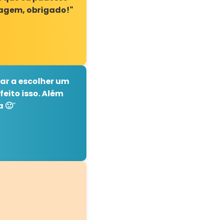
iagem, obrigado!"
dar a escolher um
feito isso. Além
 🙂
"