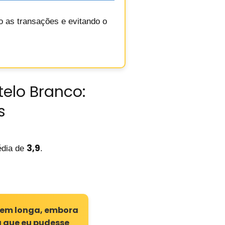
do as transações e evitando o
elo Branco:
s
3,9
dia de
.
gem longa, embora
a que eu pudesse