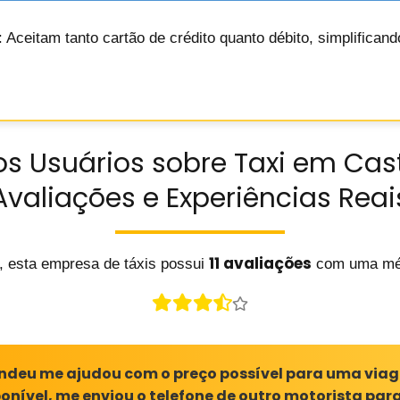
: Aceitam tanto cartão de crédito quanto débito, simplifican
os Usuários sobre Taxi em Cast
Avaliações e Experiências Reai
11 avaliações
, esta empresa de táxis possui
com uma mé
endeu me ajudou com o preço possível para uma via
ponível, me enviou o telefone de outro motorista par