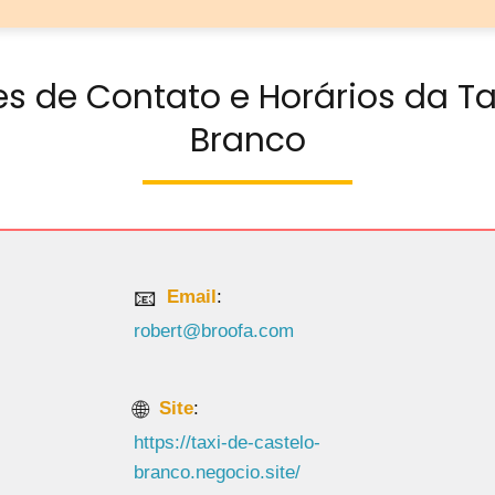
s de Contato e Horários da T
Branco
Email
:
robert@broofa.com
Site
:
https://taxi-de-castelo-
branco.negocio.site/