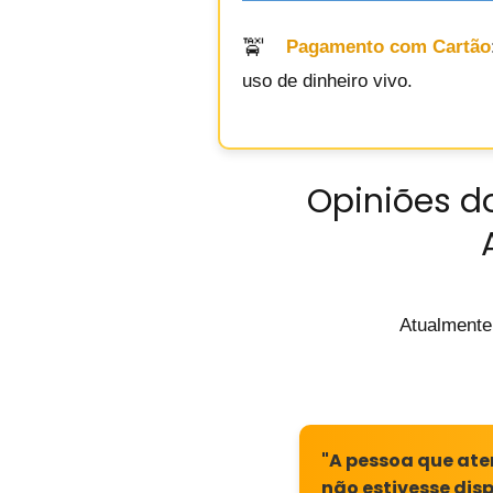
Pagamento com Cartão
uso de dinheiro vivo.
Opiniões d
Atualmente
"A pessoa que at
não estivesse dis