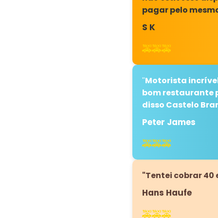
pagar pelo mesmo 
S K
🚕🚕🚕
Motorista incríve
"
bom restaurante pa
disso Castelo Bra
Peter James
🚕🚕🚕
"Tentei cobrar 40
Hans Haufe
🚕🚕🚕