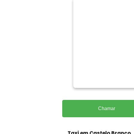
Chamar
Taxi em Castelo Branco
,