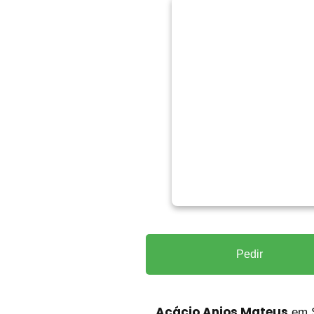
Pedir
Acácio Anjos Mateus
em S