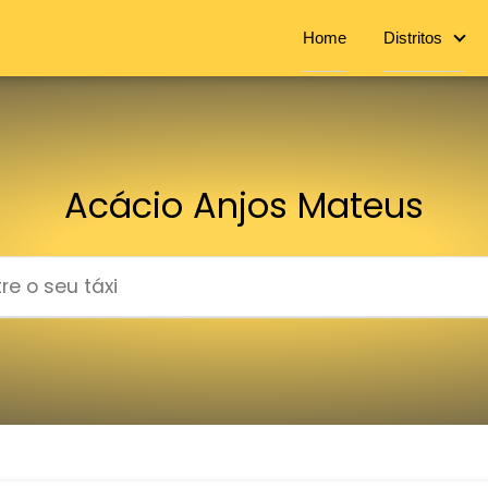
Home
Distritos
Acácio Anjos Mateus