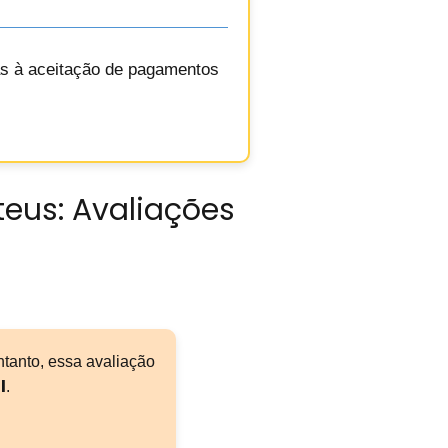
as à aceitação de pagamentos
teus: Avaliações
ntanto, essa avaliação
l
.