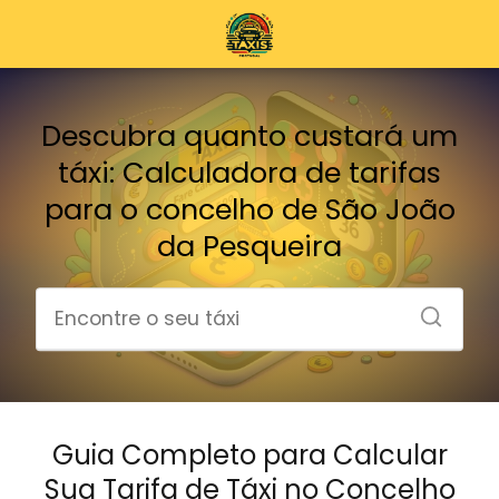
Descubra quanto custará um
táxi: Calculadora de tarifas
para o concelho de São João
da Pesqueira
Guia Completo para Calcular
Sua Tarifa de Táxi no Concelho