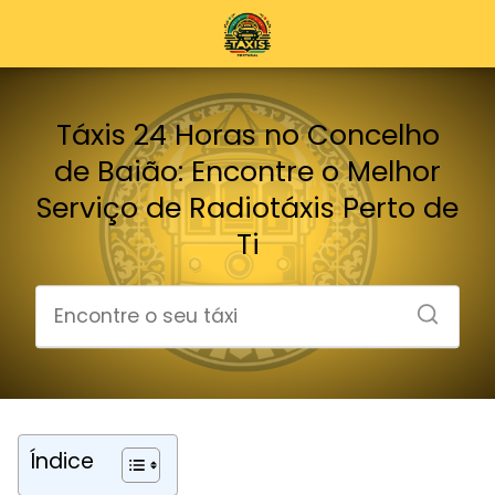
Táxis 24 Horas no Concelho
de Baião: Encontre o Melhor
Serviço de Radiotáxis Perto de
Ti
Índice