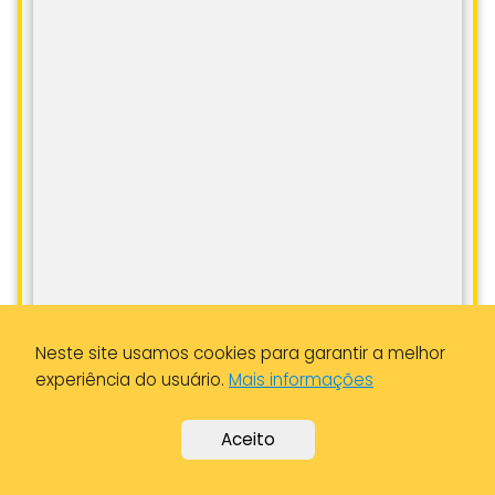
Neste site usamos cookies para garantir a melhor
Mais Informações
Ligar
experiência do usuário.
Mais informações
Aceito
Como Chegar
Ver Tarifa