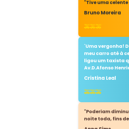
"Tive uma celente
Bruno Moreira
🚕🚕🚕
"
Uma vergonha! Di
meu carro até à c
ligou um taxista 
Av.D.Afonso Henriq
Cristina Leal
🚕🚕🚕
"Poderiam diminui
noite toda, fins 