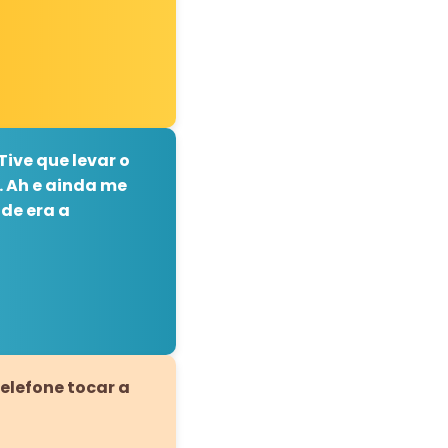
ive que levar o
. Ah e ainda me
de era a
elefone tocar a