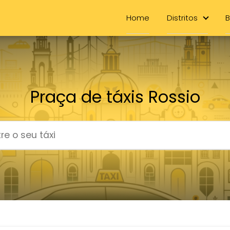
Home
Distritos
B
Praça de táxis Rossio