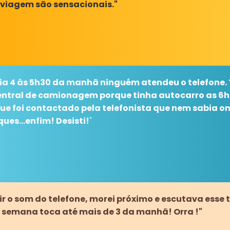
 viagem são sensacionais."
a 4 às 5h30 da manhã ninguém atendeu o telefone. T
entral de camionagem porque tinha autocarro as 6h
que foi contactado pela telefonista que nem sabia on
ues...enfim! Desisti!
"
r o som do telefone, morei próximo e escutava esse t
de semana toca até mais de 3 da manhã! Orra !"