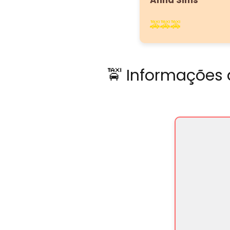
Anna Sims
🚕🚕🚕
🚖 Informações 