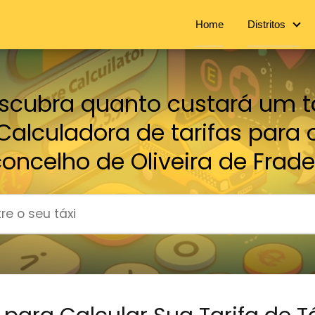
Home
Distritos
scubra quanto custará um tá
Calculadora de tarifas para 
oncelho de Oliveira de Frad