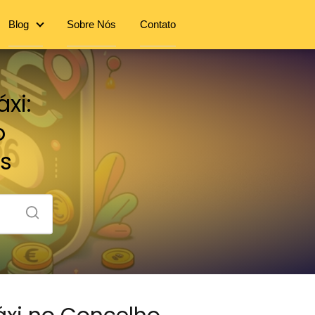
Blog
Sobre Nós
Contato
xi:
o
es