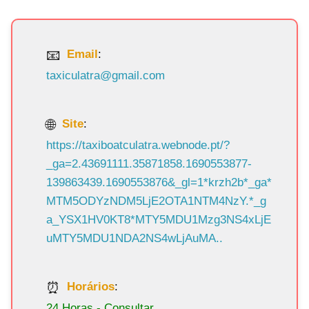
Email
:
taxiculatra@gmail.com
Site
:
https://taxiboatculatra.webnode.pt/?
_ga=2.43691111.35871858.1690553877-
139863439.1690553876&_gl=1*krzh2b*_ga*
MTM5ODYzNDM5LjE2OTA1NTM4NzY.*_g
a_YSX1HV0KT8*MTY5MDU1Mzg3NS4xLjE
uMTY5MDU1NDA2NS4wLjAuMA..
Horários
:
24 Horas - Consultar.