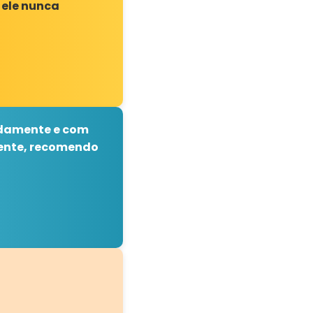
 ele nunca
idamente e com
mente, recomendo