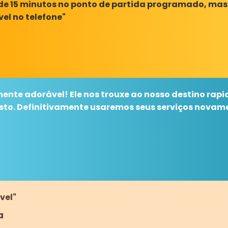
de 15 minutos no ponto de partida programado, mas
el no telefone"
ente adorável! Ele nos trouxe ao nosso destino rap
usto. Definitivamente usaremos seus serviços nova
vel"
a