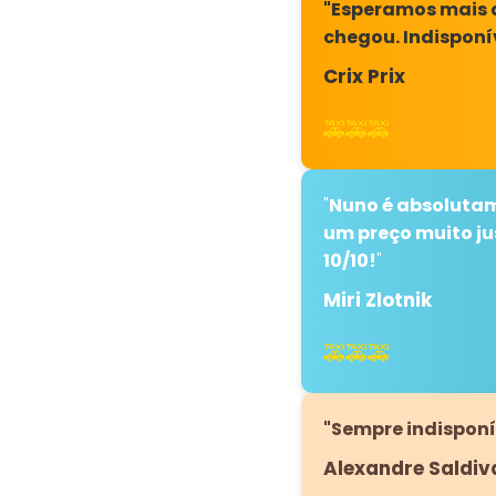
"Esperamos mais 
chegou. Indisponív
Crix Prix
🚕🚕🚕
"
Nuno é absolutam
um preço muito j
10/10!
"
Miri Zlotnik
🚕🚕🚕
"Sempre indisponí
Alexandre Saldiv