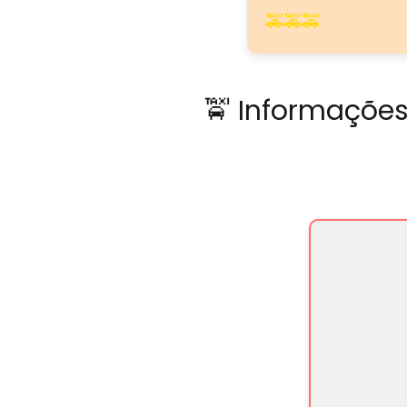
🚕🚕🚕
🚖 Informações