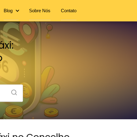
Blog
Sobre Nós
Contato
xi:
o