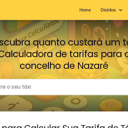
Home
Distritos
scubra quanto custará um tá
Calculadora de tarifas para 
concelho de Nazaré