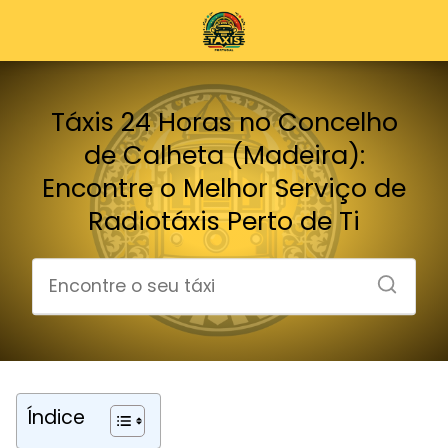
Táxis 24 Horas no Concelho
de Calheta (Madeira):
Encontre o Melhor Serviço de
Radiotáxis Perto de Ti
Índice