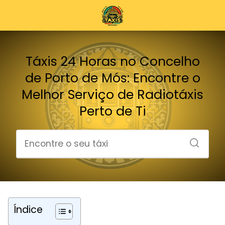
Táxis 24 Horas no Concelho
de Porto de Mós: Encontre o
Melhor Serviço de Radiotáxis
Perto de Ti
Índice