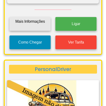
Mais Informações
Ligar
Como Chegar
Ver Tarifa
PersonalDriver