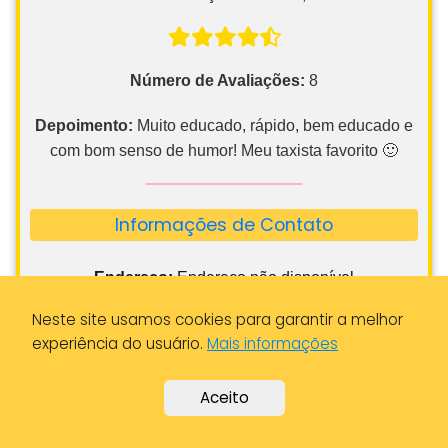
Número de Avaliações:
8
Depoimento:
Muito educado, rápido, bem educado e
com bom senso de humor! Meu taxista favorito 🙂
Informações de Contato
Endereço:
Endereço não disponível
Cidade:
Porto de Mós
Neste site usamos cookies para garantir a melhor
Distrito:
Leiria
experiência do usuário.
Mais informações
Horários
:
24 Horas - Consultar
Aceito
Telefone:
913 070 007