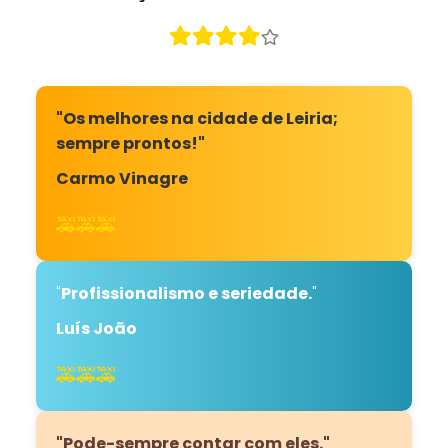
"Os melhores na cidade de Leiria;
sempre prontos!"
Carmo Vinagre
🚕🚕🚕
"
Profissionalismo e seriedade.
"
Luís João
🚕🚕🚕
"Pode-sempre contar com eles."