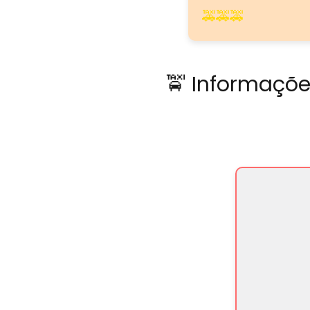
🚕🚕🚕
🚖 Informaçõe