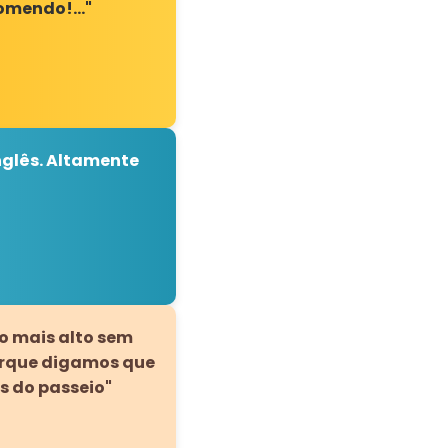
ecomendo!…"
nglês. Altamente
ço mais alto sem
porque digamos que
s do passeio"