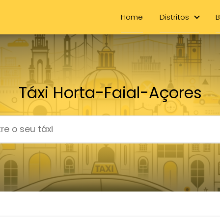
Home
Distritos
B
Táxi Horta-Faial-Açores