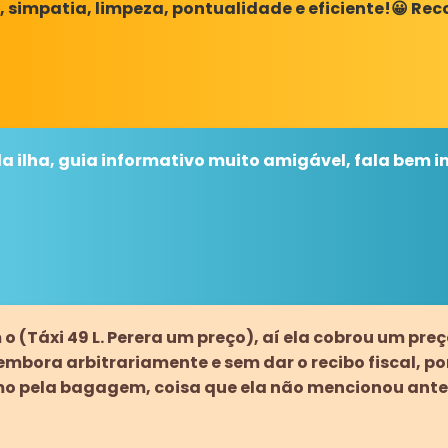
e, simpatia, limpeza, pontualidade e eficiente!😀 R
a ilha, guia informativo muito amigável, fala bem i
o (Táxi 49 L. Perera um preço), aí ela cobrou um pre
o embora arbitrariamente e sem dar o recibo fiscal, 
mo pela bagagem, coisa que ela não mencionou ante