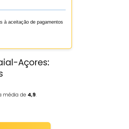
as à aceitação de pagamentos
aial-Açores:
s
 média de
4,9
.