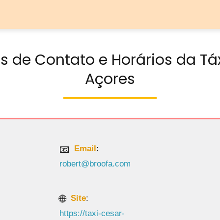
s de Contato e Horários da Táx
Açores
Email
:
robert@broofa.com
Site
:
https://taxi-cesar-