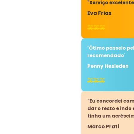
"Serviço excelent
Eva Frias
🚕🚕🚕
"
Ótimo passeio pel
recomendado
"
Penny Hesleden
🚕🚕🚕
"Eu concordei com 
dar o resto e ind
tinha um acrésci
Marco Prati