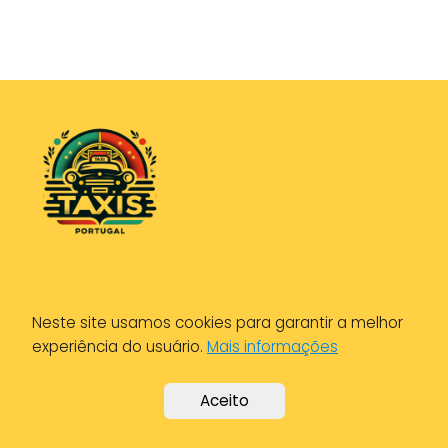
Política de Privacidade
Neste site usamos cookies para garantir a melhor
Política de Cookies
experiência do usuário.
Mais informações
Aviso Legal
Aceito