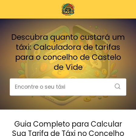
Descubra quanto custará um
táxi: Calculadora de tarifas
para o concelho de Castelo
de Vide
Guia Completo para Calcular
Sua Tarifa de Táxi no Concelho