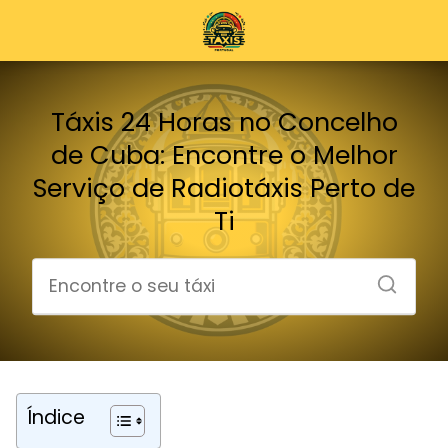
Táxis 24 Horas no Concelho
de Cuba: Encontre o Melhor
Serviço de Radiotáxis Perto de
Ti
Índice