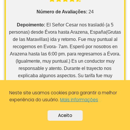
Depoimento:
El Señor Cesar nos trasladó (a 5
personas) desde Évora hasta Arazena, España(Grutas
de las Maravillas) ida y retorno. Fue muy puntual al
recogernos en Evora- 7am. Esperó por nosotros en
Arazena hasta las 6:00 pm. para regresarnos a Évora.
(Igualmente, muy puntual.) Es un conductor muy
responsable y atento. Durante el trayecto nos
explicaba algunos aspectos. Su tarifa fue muy
económica, su servicio de excelencia. Lo recomiendo
y volvería a usar sus servicios. Aixa Pérez Sotomayor
(Puerto Rico)
Neste site usamos cookies para garantir a melhor
experiência do usuário.
Mais informações
Informações de Contato
Aceito
Endereço:
Largo das Portas de Moura, R. do Valasco,
7000-878 Évora, Portugal