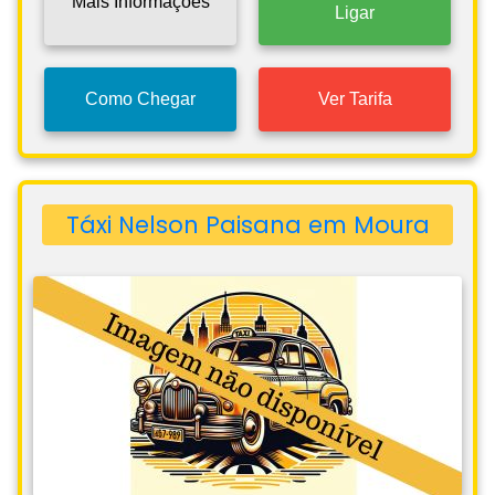
Mais Informações
Ligar
Como Chegar
Ver Tarifa
Táxi Nelson Paisana em Moura