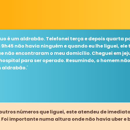
íduo é um aldrabão. Telefonei terça e depois quarta 
s 9h45 não havia ninguém e quando eu lhe liguei, ele
que não encontraram o meu domicílio. Cheguei em je
ospital para ser operado. Resumindo, o homem não 
um aldrabão.
"
 outros números que liguei, este atendeu de imediat
Foi importante numa altura onde não havia uber e bo