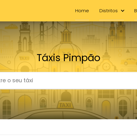
Home
Distritos
B
Táxis Pimpão