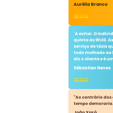
Aurélia Branco
🚕🚕🚕
"
A evitar. O indiv
quinta às 9h30. À
serviço de táxis 
todo molhado ao h
diz o cliente e é 
Sébastien Neves
🚕🚕🚕
"Ao contrário dos
tempo demoraria. 
João Xará