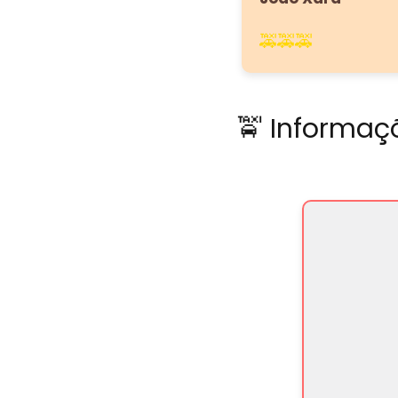
🚕🚕🚕
🚖 Informaç