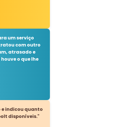
para um serviço
 tratou com outro
jum, atrasado e
houve o que lhe
o e indicou quanto
lt disponíveis."