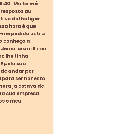
9:40 . Muito má
 resposta au
ive de lhe ligar
ssa hora é que
ia-me pedido outra
ão conheço a
a demoraram 5 min
o lhe tinha
 E pela sua
 de andar por
i para ser honesto
 hora ja estava de
da sua empresa.
os o meu