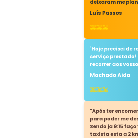
deixaram me plan
Luís Passos
🚕🚕🚕
"
Hoje precisei de 
serviço prestado!
recorrer aos vosso
Machado Aida
🚕🚕🚕
"Após ter encome
para poder me de
Sendo ja 9:15 faç
taxista esta a 2 k