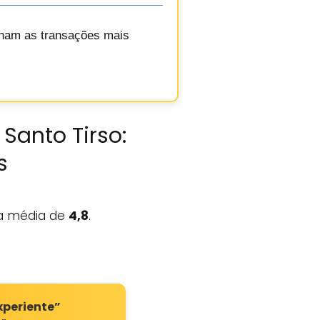
ornam as transações mais
Santo Tirso:
s
 média de
4,8
.
xperiente”