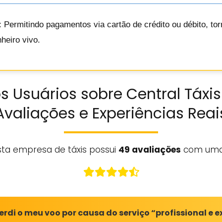
: Permitindo pagamentos via cartão de crédito ou débito, t
heiro vivo.
s Usuários sobre Central Táxis 
Avaliações e Experiências Reai
sta empresa de táxis possui
49 avaliações
com uma
rdi o meu voo por causa do serviço “profissional e e