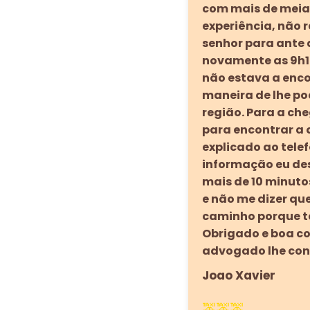
com mais de meia 
experiência, não 
senhor para ante a
novamente as 9h13
não estava a encon
maneira de lhe po
região. Para a c
para encontrar a 
explicado ao telef
informação eu des
mais de 10 minuto
e não me dizer que
caminho porque te
Obrigado e boa co
advogado lhe cont
Joao Xavier
🚕🚕🚕