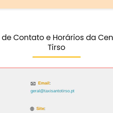
 de Contato e Horários da Cent
Tirso
Email
:
geral@taxisantotirso.pt
Site
:
https://www.taxisantotirso.pt/