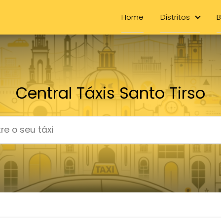
Home
Distritos
B
Central Táxis Santo Tirso