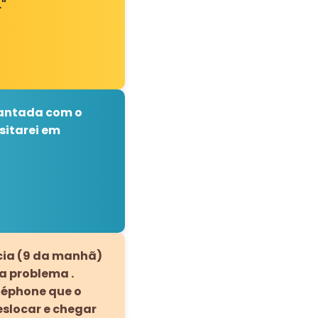
"
ncantada com o
sitarei em
cia (9 da manhã)
a problema .
léphone que o
eslocar e chegar