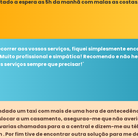
tado a espera as 5h da manhã com malas as costas.
recorrer aos vossos serviços, fiquei simplesmente e
 Muito profissional e simpática! Recomendo e não he
s serviços sempre que precisar!
"
ndado um taxi com mais de uma hora de antecedên
slocar a um casamento, asegurao-me que não averi
o varias chamadas para a a central e dizem-me au té
m . Por fim tive de encontrar outra solução para me d