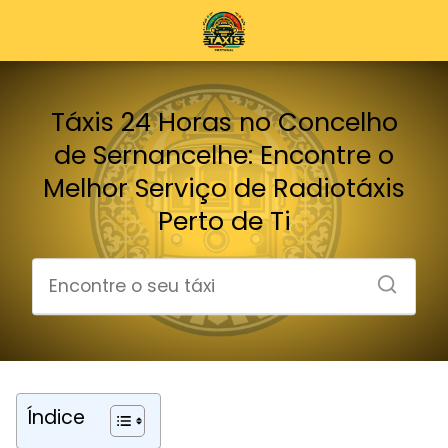
Táxis 24 Horas no Concelho
de Sernancelhe: Encontre o
Melhor Serviço de Radiotáxis
Perto de Ti
Índice