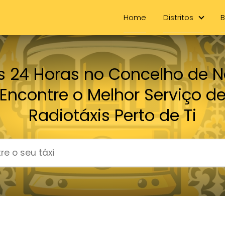
Home
Distritos
B
s 24 Horas no Concelho de N
Encontre o Melhor Serviço d
Radiotáxis Perto de Ti