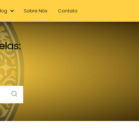
log
Sobre Nós
Contato
elas:
e