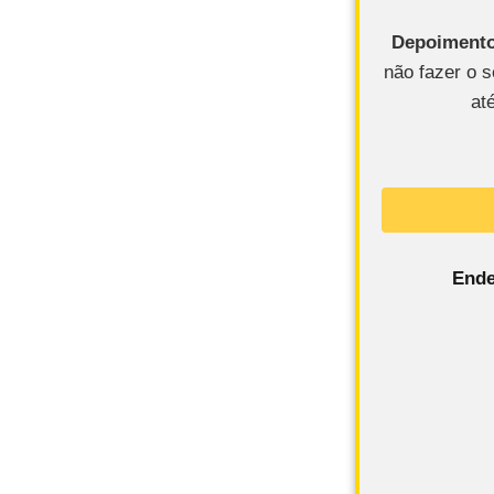
Depoimento
não fazer o s
at
Ende