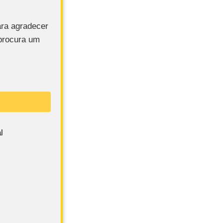
ra agradecer
procura um
l