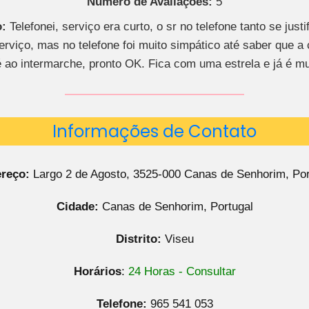
Número de Avaliações:
5
:
Telefonei, serviço era curto, o sr no telefone tanto se justi
erviço, mas no telefone foi muito simpático até saber que a 
é ao intermarche, pronto OK. Fica com uma estrela e já é mu
Informações de Contato
reço:
Largo 2 de Agosto, 3525-000 Canas de Senhorim, Por
Cidade:
Canas de Senhorim, Portugal
Distrito:
Viseu
Horários
:
24 Horas - Consultar
Telefone:
965 541 053