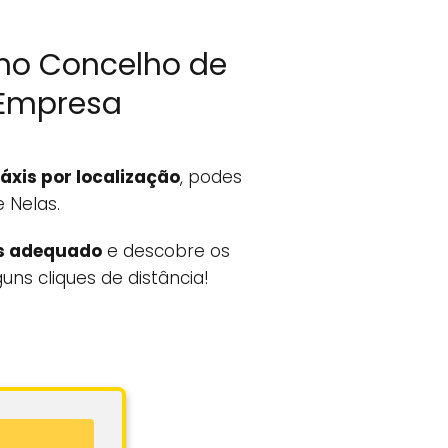
no Concelho de
 Empresa
táxis por localização
, podes
 Nelas.
s adequado
e descobre os
ns cliques de distância!