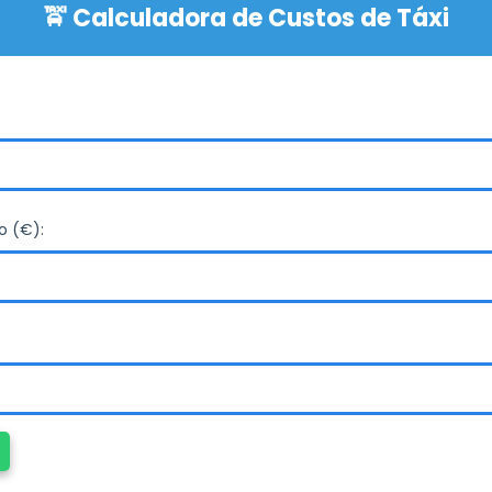
o (€):
gem