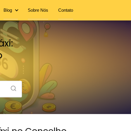
Blog
Sobre Nós
Contato
xi:
o