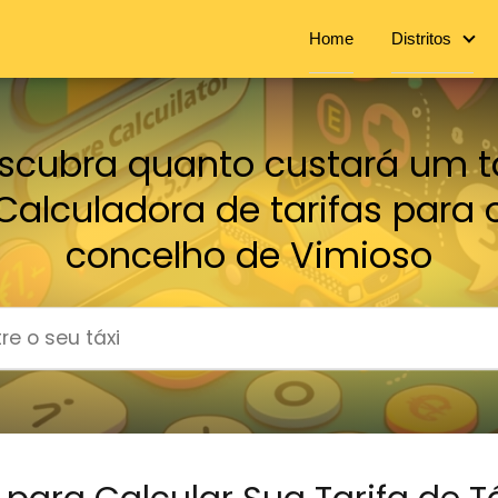
Home
Distritos
scubra quanto custará um tá
Calculadora de tarifas para 
concelho de Vimioso