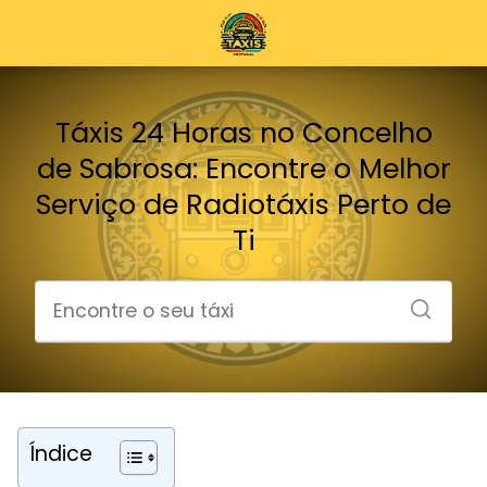
Táxis 24 Horas no Concelho
de Sabrosa: Encontre o Melhor
Serviço de Radiotáxis Perto de
Ti
Índice