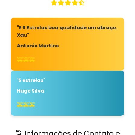
"E 5 Estrelas boa qualidade um abraço.
Xau"
Antonio Martins
🚕🚕🚕
"
5 estrelas
"
Hugo Silva
🚕🚕🚕
🚖 Informações de Contato e