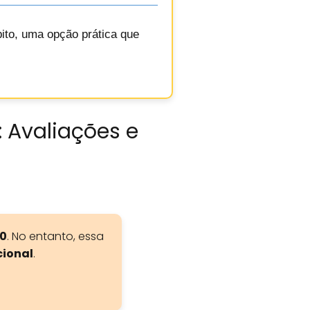
bito, uma opção prática que
: Avaliações e
,0
. No entanto, essa
cional
.