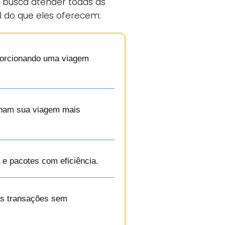
, busca atender todas as
l do que eles oferecem:
oporcionando uma viagem
ornam sua viagem mais
e pacotes com eficiência.
uas transações sem