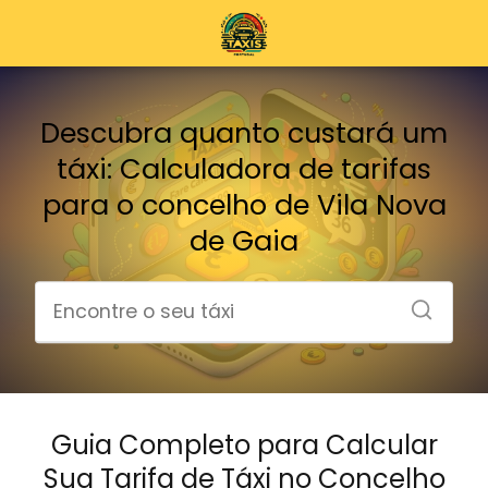
Descubra quanto custará um
táxi: Calculadora de tarifas
para o concelho de Vila Nova
de Gaia
Guia Completo para Calcular
Sua Tarifa de Táxi no Concelho