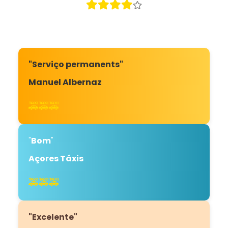
"Serviço permanents"
Manuel Albernaz
🚕🚕🚕
"
Bom
"
Açores Táxis
🚕🚕🚕
"Excelente"