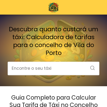
Descubra quanto custará um
táxi: Calculadora de tarifas
para o concelho de Vila do
Porto
Guia Completo para Calcular
Sua Tarifa de Táxi no Concelho