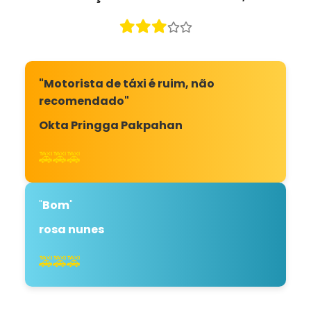
"Motorista de táxi é ruim, não
recomendado"
Okta Pringga Pakpahan
🚕🚕🚕
"
Bom
"
rosa nunes
🚕🚕🚕