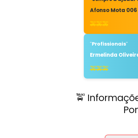
Afonso Mota 006
🚕🚕🚕
Profissionais
"
"
Ermelinda Oliveir
🚕🚕🚕
🚖 Informaçõe
Pon