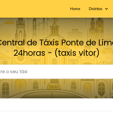
Home
Distritos
entral de Táxis Ponte de Li
24horas - (taxis vitor)