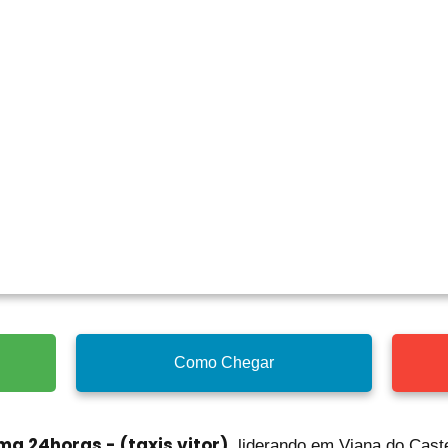
Como Chegar
ma 24horas - (taxis vitor)
, liderando em Viana do Cast