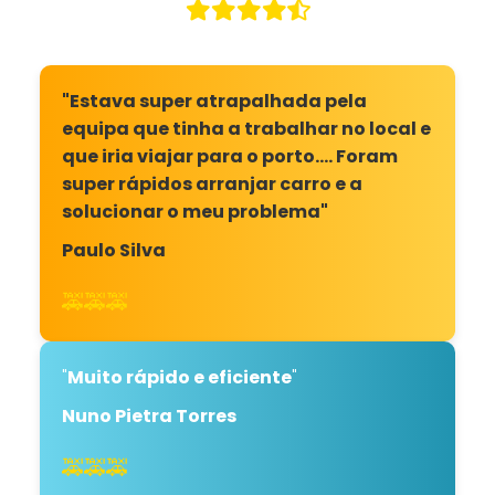
"Estava super atrapalhada pela
equipa que tinha a trabalhar no local e
que iria viajar para o porto.... Foram
super rápidos arranjar carro e a
solucionar o meu problema"
Paulo Silva
🚕🚕🚕
"
Muito rápido e eficiente
"
Nuno Pietra Torres
🚕🚕🚕