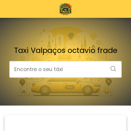
Taxi Valpaços octavio frade