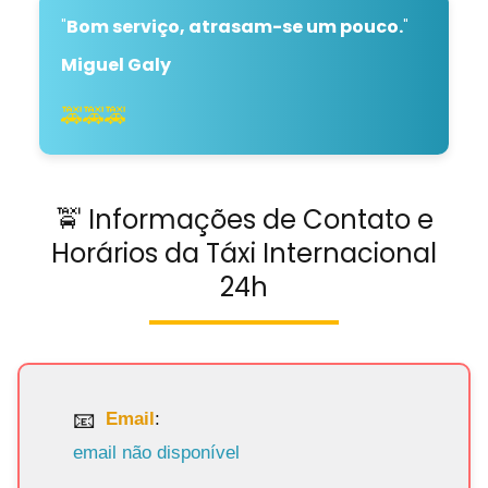
"
Bom serviço, atrasam-se um pouco.
"
Miguel Galy
🚕🚕🚕
🚖 Informações de Contato e
Horários da Táxi Internacional
24h
Email
:
email não disponível