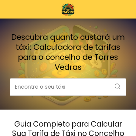
Descubra quanto custará um
táxi: Calculadora de tarifas
para o concelho de Torres
Vedras
Guia Completo para Calcular
Sua Tarifa de Táxi no Concelho