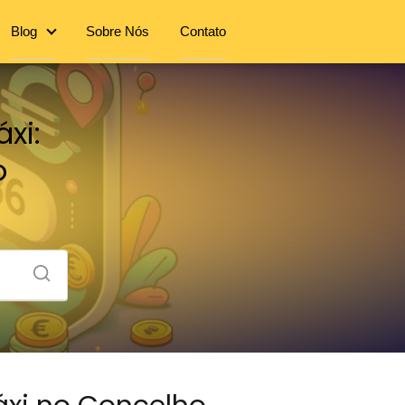
Blog
Sobre Nós
Contato
xi:
o