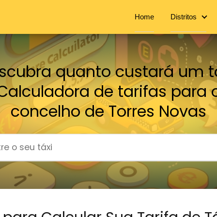
Home
Distritos
scubra quanto custará um tá
Calculadora de tarifas para 
concelho de Torres Novas