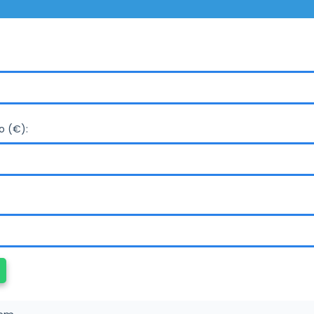
o (€):