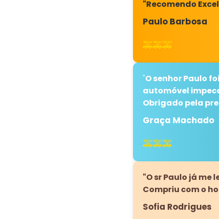
"Recomendo Excel
Paulo Barbosa
🚕🚕🚕
"
O senhor Paulo fo
automóvel impeca
Obrigado pela pre
Graça Machado
🚕🚕🚕
"O sr Paulo já me 
Compriu com o ho
Sofia Rodrigues