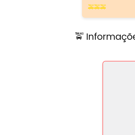
🚕🚕🚕
🚖 Informaçõe