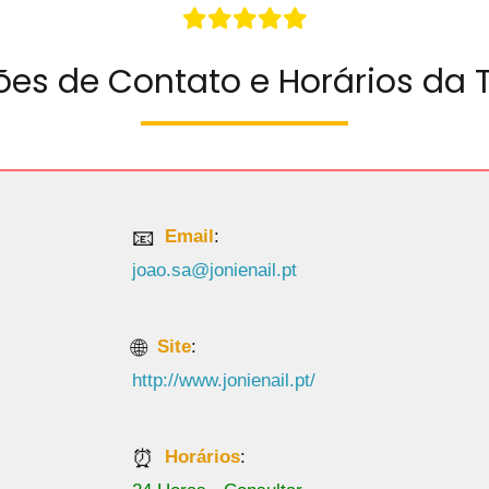
ões de Contato e Horários da T
Email
:
joao.sa@jonienail.pt
Site
:
http://www.jonienail.pt/
Horários
: