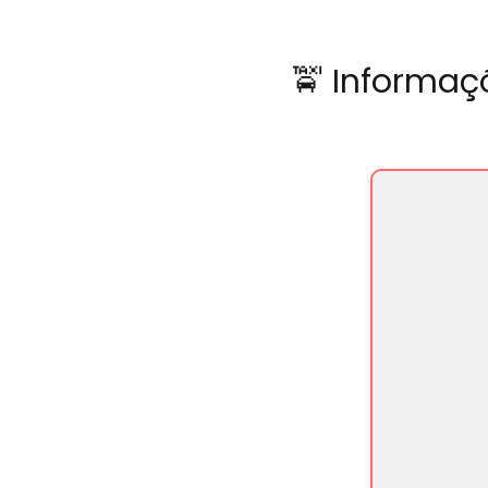
🚖 Informaç