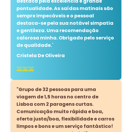
destaca pela excelência e grande
pontualidade. As saídas matinais são
sempre impecáveis ​​e o pessoal
destaca-se pela sua notável simpatia
e gentileza. Uma recomendação
calorosa minha. Obrigado pelo serviço
de qualidade.
"
Cristela De Oliveira
🚕🚕🚕
"Grupo de 32 pessoas para uma
viagem de 1,5 horas no centro de
Lisboa com 2 paragens curtas.
Comunicação muito rápida e boa,
oferta justa/boa, flexibilidade e carros
limpos e bons e um serviço fantástico!